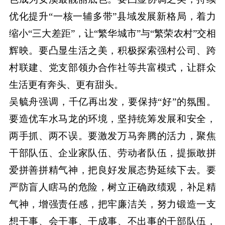
优化提升“一核一辅多带”县域发展新格局，着力
缩小“三大差距”，让“繁华城市”与“繁荣农村”交相
辉映。要凸显生活之美，积极探索强村公司、跨
村联建、党支部领办合作社等共富模式，让群众
生活更有奔头、更有甜头。
吴毓舟强调，千亿再出发，要保持“好”的氛围。
要造优车水马龙的环境，坚持统筹发展和安全，
两手抓、两不误。要激发万马奔腾的活力，聚焦
干部队伍、企业家队伍、劳动者队伍，提振敢拼
爱拼善拼精气神，把良好发展态势延续下去。要
严防盲人瞎马的危险，树立正确政绩观，补足精
气神，增强责任感，把牢廉洁关，努力锻造一支
想干事、会干事、干成事、不出事的干部队伍，