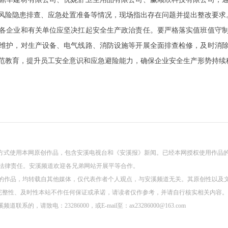
风险隐患排查、应急处置准备等情况，现场指出存在问题并提出整改要求
各企业和有关单位应坚决扛起安全生产政治责任。要严格落实值班值守
维护，对生产设备、电气线路、消防设施等开展全面排查检修，及时消
范教育，提升员工安全意识和应急避险能力，确保企业安全生产形势持续
方式使用本网原创作品，包含安溪电视台和《安溪报》新闻。已经本网授权使用作品
关法律责任。安溪频道欢迎各兄弟网站开展平等合作。
）”的作品，均转载自其他媒体，仅代表作者个人观点，与安溪频道无关。其原创性以
完整性、及时性本站不作任何保证或承诺，请读者仅作参考，并请自行核实相关内容。
，请致电：23286000，或E-mail至：ax23286000@163.com