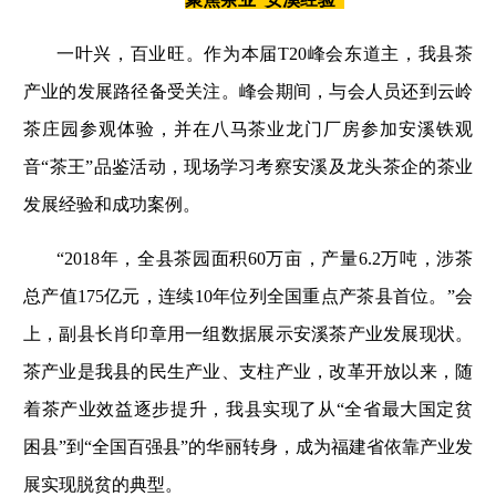
一叶兴，百业旺。作为本届T20峰会东道主，我县茶
产业的发展路径备受关注。峰会期间，与会人员还到云岭
茶庄园参观体验，并在八马茶业龙门厂房参加安溪铁观
音“茶王”品鉴活动，现场学习考察安溪及龙头茶企的茶业
发展经验和成功案例。
“2018年，全县茶园面积60万亩，产量6.2万吨，涉茶
总产值175亿元，连续10年位列全国重点产茶县首位。”会
上，副县长肖印章用一组数据展示安溪茶产业发展现状。
茶产业是我县的民生产业、支柱产业，改革开放以来，随
着茶产业效益逐步提升，我县实现了从“全省最大国定贫
困县”到“全国百强县”的华丽转身，成为福建省依靠产业发
展实现脱贫的典型。