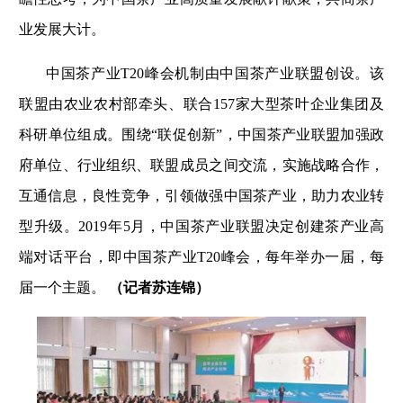
业发展大计。
中国茶产业T20峰会机制由中国茶产业联盟创设。该
联盟由农业农村部牵头、联合157家大型茶叶企业集团及
科研单位组成。围绕“联促创新”，中国茶产业联盟加强政
府单位、行业组织、联盟成员之间交流，实施战略合作，
互通信息，良性竞争，引领做强中国茶产业，助力农业转
型升级。2019年5月，中国茶产业联盟决定创建茶产业高
端对话平台，即中国茶产业T20峰会，每年举办一届，每
届一个主题。
（记者苏连锦）