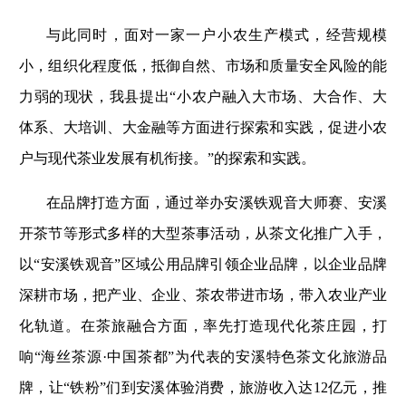
与此同时，面对一家一户小农生产模式，经营规模
小，组织化程度低，抵御自然、市场和质量安全风险的能
力弱的现状，我县提出“小农户融入大市场、大合作、大
体系、大培训、大金融等方面进行探索和实践，促进小农
户与现代茶业发展有机衔接。”的探索和实践。
在品牌打造方面，通过举办安溪铁观音大师赛、安溪
开茶节等形式多样的大型茶事活动，从茶文化推广入手，
以“安溪铁观音”区域公用品牌引领企业品牌，以企业品牌
深耕市场，把产业、企业、茶农带进市场，带入农业产业
化轨道。在茶旅融合方面，率先打造现代化茶庄园，打
响“海丝茶源·中国茶都”为代表的安溪特色茶文化旅游品
牌，让“铁粉”们到安溪体验消费，旅游收入达12亿元，推