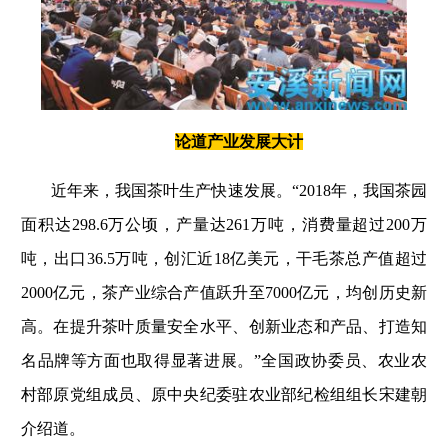
论道产业发展大计
近年来，我国茶叶生产快速发展。“2018年，我国茶园
面积达298.6万公顷，产量达261万吨，消费量超过200万
吨，出口36.5万吨，创汇近18亿美元，干毛茶总产值超过
2000亿元，茶产业综合产值跃升至7000亿元，均创历史新
高。在提升茶叶质量安全水平、创新业态和产品、打造知
名品牌等方面也取得显著进展。”全国政协委员、农业农
村部原党组成员、原中央纪委驻农业部纪检组组长宋建朝
介绍道。