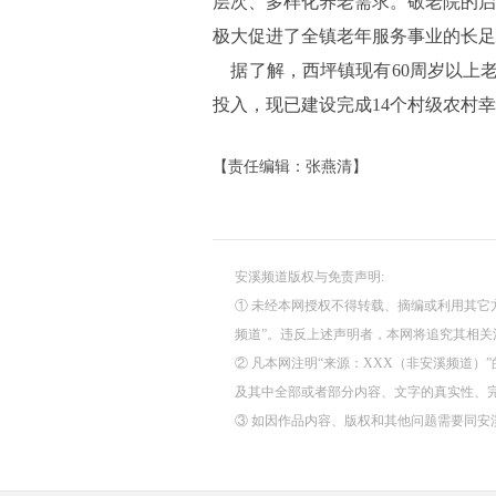
层次、多样化养老需求。敬老院的启
极大促进了全镇老年服务事业的长足
据了解，西坪镇现有60周岁以上老人
投入，现已建设完成14个村级农村幸
【责任编辑：张燕清】
安溪频道版权与免责声明:
① 未经本网授权不得转载、摘编或利用其它
频道”。违反上述声明者，本网将追究其相
② 凡本网注明“来源：XXX（非安溪频道
及其中全部或者部分内容、文字的真实性、
③ 如因作品内容、版权和其他问题需要同安溪频道联系的