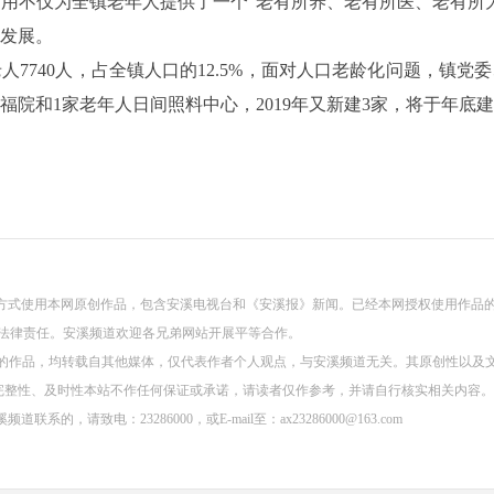
用不仅为全镇老年人提供了一个“老有所养、老有所医、老有所
发展。
7740人，占全镇人口的12.5%，面对人口老龄化问题，镇
福院和1家老年人日间照料中心，2019年又新建3家，将于年底
方式使用本网原创作品，包含安溪电视台和《安溪报》新闻。已经本网授权使用作品
关法律责任。安溪频道欢迎各兄弟网站开展平等合作。
）”的作品，均转载自其他媒体，仅代表作者个人观点，与安溪频道无关。其原创性以
完整性、及时性本站不作任何保证或承诺，请读者仅作参考，并请自行核实相关内容。
，请致电：23286000，或E-mail至：ax23286000@163.com