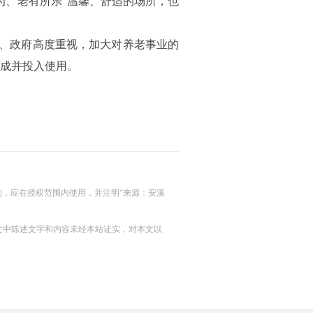
为、老有所乐”温馨、舒适的场所，也
党委、政府高度重视，加大对养老事业的
建成并投入使用。
的，应在授权范围内使用，并注明“来源：安溪
及文中陈述文字和内容未经本站证实，对本文以