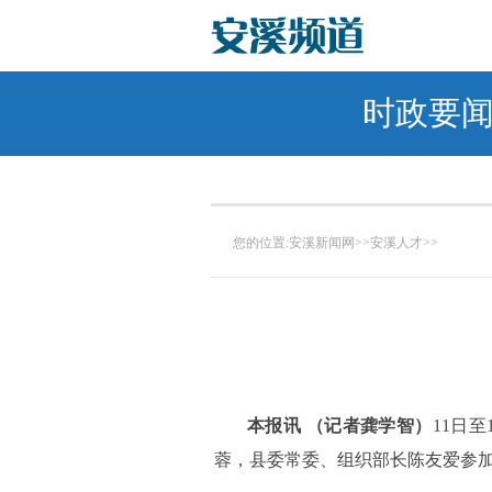
时政要
您的位置:
安溪新闻网
>>
安溪人才
>>
本报讯 （记者龚学智）
11日
蓉，县委常委、组织部长陈友爱参