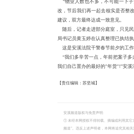
“物业人数也不多，不可能一下子
改，节后我们再一起去核实是否整改
建议，双方最终达成一致意见。
随后，记者走进部分庭室，只见民
局书记员黄玉婷在认真整理已执结执
这是安溪法院干警春节前夕的工作
“我们多辛苦一点，年前把案子多办
我们自己置办的最好的"年货"!”安
【责任编辑：苏坚城】
安溪频道版权与免责声明:
① 未经本网授权不得转载、摘编或利用其它
频道”。违反上述声明者，本网将追究其相