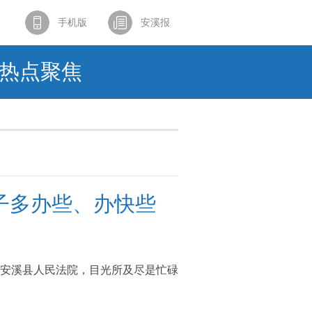
手机版
安溪报
热点聚焦
子多办些、办快些
安溪县人民法院，目光所及尽是忙碌