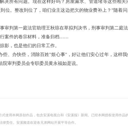
解决所有问题。现在这样好吗？房屋漏水、管道堵等这些相关
到位。整改到位了，咱们业主这边把欠的物业费补上？”随着问
事审判第一庭法官助理王秋琼在草拟判决书，刑事审判第二庭法
行案件的卷宗材料，准备归档……
掠影，也是他们的日常工作。
些、办快些，消除百姓"烦心事"，好让他们安心过年，这样我
溪法院审判委员会专职委员黄永福如是说。
方式使用本网原创作品，包含安溪电视台和《安溪报》新闻。已经本网授权使用作品
关法律责任。安溪频道欢迎各兄弟网站开展平等合作。