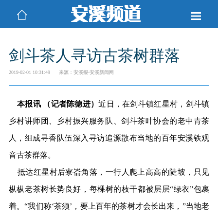
剑斗茶人寻访古茶树群落
2019-02-01 10:31:49
来源：安溪报-安溪新闻网
本报讯 （记者陈德进）
近日，在剑斗镇红星村，剑斗镇
乡村讲师团、乡村振兴服务队、剑斗茶叶协会的老中青茶
人，组成寻香队伍深入寻访追源散布当地的百年安溪铁观
音古茶群落。
抵达红星村后寮崙角落，一行人爬上高高的陡坡，只见
枞枞老茶树长势良好，每棵树的枝干都被层层“绿衣”包裹
着。“我们称‘茶须’，要上百年的茶树才会长出来，”当地老