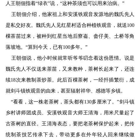
人王朝佃指着“绿衣”说，“这种茶须也可以用来治病。”
王朝佃介绍，他家祖上和安溪铁观音发源地的魏氏先人
是私交好友。魏氏先人见红星村适合种植铁观音，就送100
棵茶苗过来，被种到红星当地后寮崙、畲仔美、土桥等角
落坡地。“算到今天，已有100多年。”
王朝佃说，他小时候就常听爷爷叨念着这份恩情。说是
魏氏先人不仅送来茶苗，又来教种，茶树长起来了，还连
续18次来教制茶炒茶。此后百棵茶树，一经扦插繁衍，成
就剑斗镇铁观音的由来，甚至辐射祥华、感德等乡镇。
“看看，这一株老茶树，茶头都有130多厘米了。”剑斗镇
乡村讲师团成员、安溪铁观音大师王清海，用米尺量起了
古茶树的直径。王清海表态，要把老茶树保护起来，把传
统制茶技艺传承下去，带动更多在外年轻人回来继续做