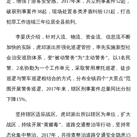
定，增强了游客安全感。2017年来，共立刑事案件52起，
破获刑事案件38起，现场处置各类矛盾纠纷121起，打击
犯罪工作连续三年位居全县前列。
李晏庆介绍，针对人流、物流、资金流、信息流不断
加快的实际，虎邱派出所强化巡逻管控，率先实施新型社
会治安巡防体系，变“被动警务”为“主动警务”。以1名民
警、2名协勤为一个工作单元，采取警用摩托巡逻、徒步
巡逻与警车巡逻相结合的方式，分布全镇四个“大景点”范
围开展警务巡逻。2017年来，辖区刑事案件总量同比分别
下降15%。
坚持辖区适应战区。虎邱派出所以辖区为单位，扩大
战区，持续开展“黄赌毒”、道路交通整治等行动，坚持常
态化集中整治。2017年，共排查整治道路交通安全隐患15