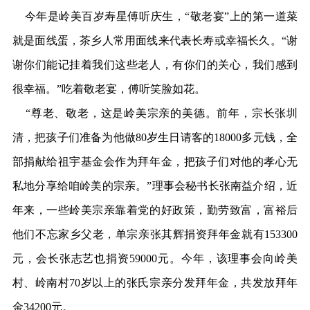
今年是岭美百岁寿星傅听庆生，“敬老宴”上的第一道菜
就是面线蛋，茶乡人常用面线来代表长寿或幸福长久。“谢
谢你们能记挂着我们这些老人，有你们的关心，我们感到
很幸福。”吃着敬老宴，傅听笑脸如花。
“尊老、敬老，这是岭美宗亲的美德。前年，宗长张圳
清，把孩子们准备为他做80岁生日请客的18000多元钱，全
部捐献给祖宇基金会作为拜年金，把孩子们对他的孝心无
私地分享给咱岭美的宗亲。”理事会秘书长张南益介绍，近
年来，一些岭美宗亲靠着党的好政策，勤劳致富，富裕后
他们不忘家乡父老，单宗亲张其辉捐资拜年金就有153300
元，会长张志艺也捐资59000元。今年，该理事会向岭美
村、岭南村70岁以上的张氏宗亲分发拜年金，共发放拜年
金34200元。